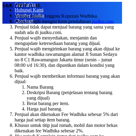
Gerobakku
S&K TITIP JUAL
Hubungi Kami
Member Jualku
Penjual adalah Anggota Koperasi Wadhika.
Checkout
Penjual wajib mengisi form pendaftaran
jualku.com
.
Penjual tidak dapat menjual barang yang sama yang
sudah ada di jualku.com.
Penjual wajib menyediakan, menjamin dan
mengupdate ketersediaan barang yang dijual.
Penjual wajib mengirimkan barang yang akan dijual ke
kantor wadhika rawamangun alamat Jl Sunan Sedayu
no 8 C1 Rawamangun Jakarta timur (senin – jumat
08:00 s/d 16:30), dan dipastikan dalam kondisi yang
baik.
Penjual wajib memberikan informasi barang yang akan
dijual:
Nama Barang
Deskripsi Barang (penjelasan tentang barang
yang dijual)
Berat barang per item.
Harga jual barang.
Penjual akan dikenakan Fee Wadhika sebesar 5% dari
harga jual setiap item barang.
Khusus untuk titip jual rumah, mobil dan motor bekas
dikenakan fee Wadhika sebesar 2%.