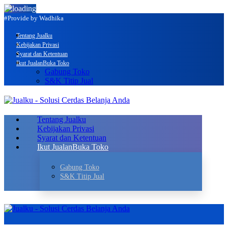
#Provide by Wadhika
Tentang Jualku
Kebijakan Privasi
Syarat dan Ketentuan
Ikut Jualan
Buka Toko
Gabung Toko
S&K Titip Jual
Tentang Jualku
Kebijakan Privasi
Syarat dan Ketentuan
Ikut Jualan
Buka Toko
Gabung Toko
S&K Titip Jual