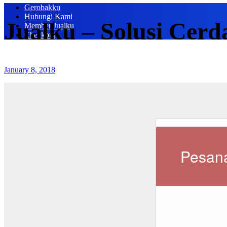
Gerobakku
Hubungi Kami
Jualku – Solusi Cerd
Member Jualku
Checkout
January 8, 2018
Pesana