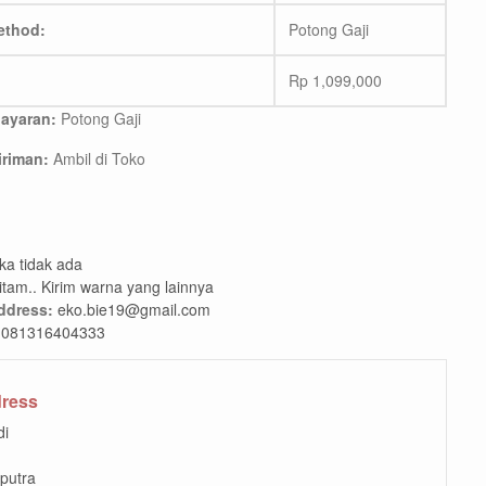
ethod:
Potong Gaji
Rp
1,099,000
ayaran:
Potong Gaji
riman:
Ambil di Toko
ika tidak ada
itam.. Kirim warna yang lainnya
ddress:
eko.bie19@gmail.com
081316404333
dress
di
 putra