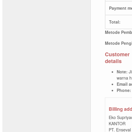
Payment m
Total:
Metode Pemb
Metode Pengi
Customer
details
Note:
J
warna h
Email a
Phone:
Billing ad
Eko Supriya
KANTOR
PT. Enseval