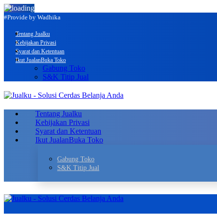
#Provide by Wadhika
Tentang Jualku
Kebijakan Privasi
Syarat dan Ketentuan
Ikut Jualan
Buka Toko
Gabung Toko
S&K Titip Jual
Tentang Jualku
Kebijakan Privasi
Syarat dan Ketentuan
Ikut Jualan
Buka Toko
Gabung Toko
S&K Titip Jual