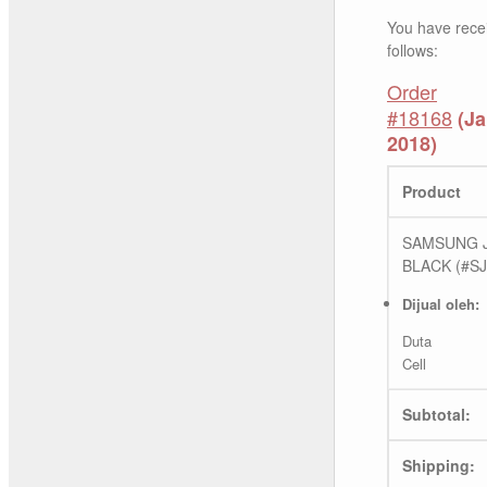
You have recei
follows:
Order
#18168
(Ja
2018)
Product
SAMSUNG J
BLACK (#SJ
Dijual oleh:
Duta
Cell
Subtotal:
Shipping: