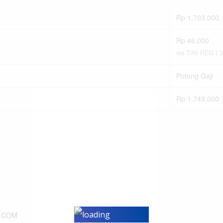
Rp
1,703,000
Rp
46,000
via TIKI REG ( 3 
Potong Gaji
Rp
1,749,000
.COM