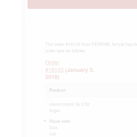
The order #18103 from FERRYAL ferryal has b
order was as follows:
Order
#18103
(January 3,
2018)
Product
xiaomi redmi 3s 3/32
finger
Dijual oleh:
Duta
Cell