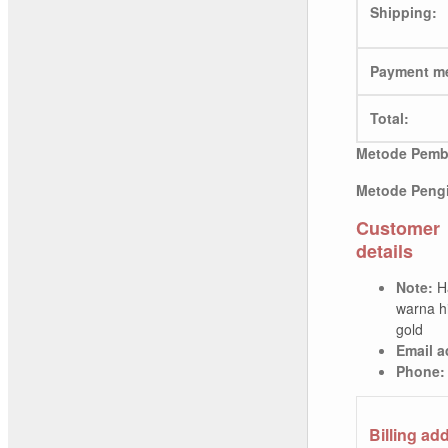
Shipping:
Payment m
Total:
Metode Pemb
Metode Pengi
Customer
details
Note:
H
warna h
gold
Email a
Phone:
Billing ad