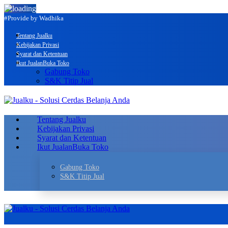
#Provide by Wadhika
Tentang Jualku
Kebijakan Privasi
Syarat dan Ketentuan
Ikut Jualan
Buka Toko
Gabung Toko
S&K Titip Jual
Tentang Jualku
Kebijakan Privasi
Syarat dan Ketentuan
Ikut Jualan
Buka Toko
Gabung Toko
S&K Titip Jual