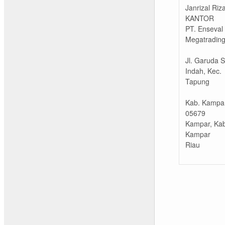
Janrizal Riza
KANTOR
PT. Enseval
Megatrading
Jl. Garuda S
Indah, Kec.
Tapung
Kab. Kampar
05679
Kampar, Kab
Kampar
Riau