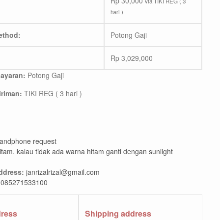
Rp
30,000
via TIKI REG ( 3
hari )
ethod:
Potong Gaji
Rp
3,029,000
ayaran:
Potong Gaji
riman:
TIKI REG ( 3 hari )
andphone request
itam. kalau tidak ada warna hitam ganti dengan sunlight
ddress:
janrizalrizal@gmail.com
085271533100
dress
Shipping address