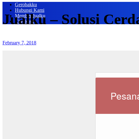
Gerobakku
Hubungi Kami
Jualku – Solusi Cerd
Member Jualku
Checkout
February 7, 2018
Pesana