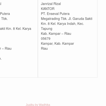
l
Janrizal Rizal
KANTOR
 Putera
PT. Enseval Putera
 Tbk.
Megatrading Tbk. Jl. Garuda Sakti
Km. 8 Kel. Karya Indah, Kec.
akti Km. 8 Kel. Karya
Tapung
Kab. Kampar – Riau
05679
Kampar, Kab. Kampar
 – Riau
Riau
.
Jualku by Wadhika