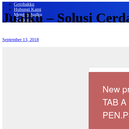
Gerobakku
Hubungi Kami
Jualku – Solusi Cerd
Member Jualku
Checkout
September 13, 2018
New p
TAB A 
PEN.P