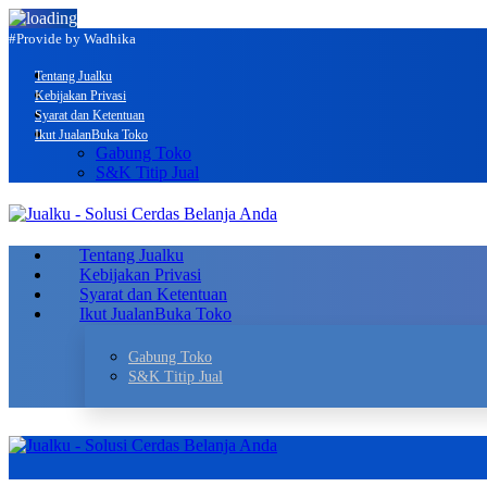
#Provide by Wadhika
Tentang Jualku
Kebijakan Privasi
Syarat dan Ketentuan
Ikut Jualan
Buka Toko
Gabung Toko
S&K Titip Jual
Tentang Jualku
Kebijakan Privasi
Syarat dan Ketentuan
Ikut Jualan
Buka Toko
Gabung Toko
S&K Titip Jual