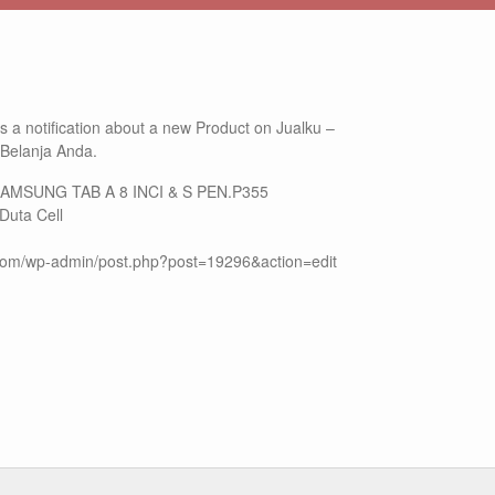
 is a notification about a new Product on Jualku –
 Belanja Anda.
: SAMSUNG TAB A 8 INCI & S PEN.P355
Duta Cell
u.com/wp-admin/post.php?post=19296&action=edit