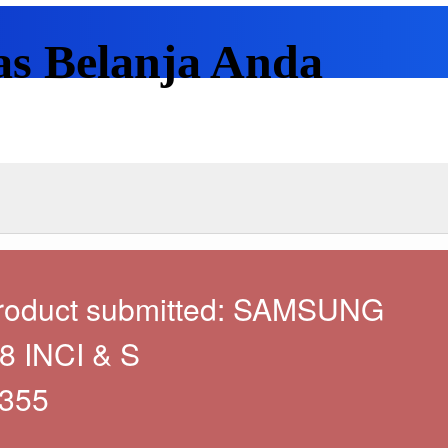
as Belanja Anda
roduct submitted: SAMSUNG
8 INCI & S
355