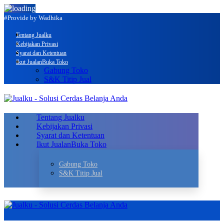
#Provide by Wadhika
Tentang Jualku
Kebijakan Privasi
Syarat dan Ketentuan
Ikut Jualan
Buka Toko
Gabung Toko
S&K Titip Jual
Tentang Jualku
Kebijakan Privasi
Syarat dan Ketentuan
Ikut Jualan
Buka Toko
Gabung Toko
S&K Titip Jual