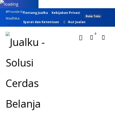
#Provide by
Tentang Jualku
Kebijakan Privasi
Buka Toko
Wadhika
Syarat dan Ketentuan
Ikut Jualan