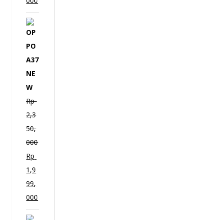
000
O
P
P
O
A
3
Rp
7
2,3
N
50,
E
000
W
Rp
1,9
99,
000