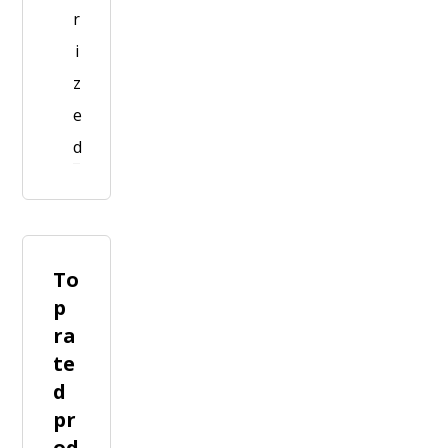
r
i
z
e
d
To
p
ra
te
d
pr
od