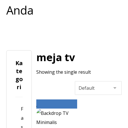
meja tv
Ka
te
Showing the single result
go
ri
F
a
s