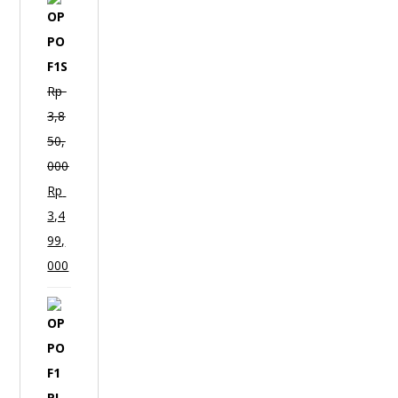
O
P
P
O
Rp
F
3,8
1
50,
S
000
Rp
3,4
99,
000
O
P
P
O