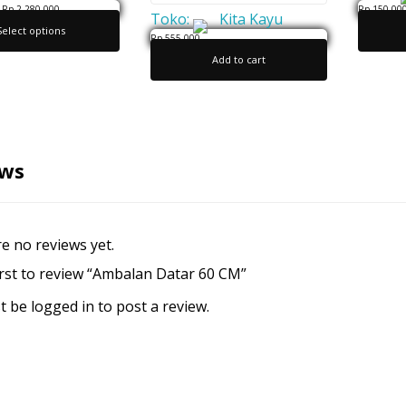
Rp
2,280,000
Rp
150,00
Toko:
Kita Kayu
Select options
0
Rp
555,000
Add to cart
o
0
u
o
t
u
o
t
f
o
ews
5
f
5
e no reviews yet.
irst to review “Ambalan Datar 60 CM”
t be
logged in
to post a review.