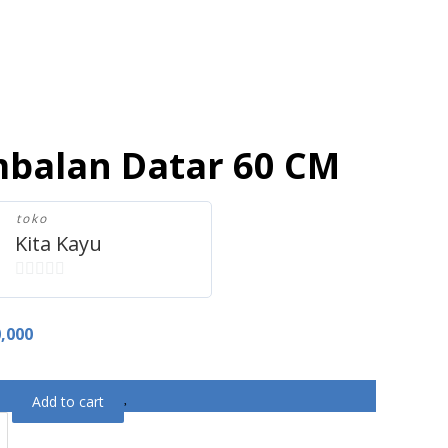
balan Datar 60 CM
toko
Kita Kayu
0
o
,000
u
t
o
Add to cart
f
5