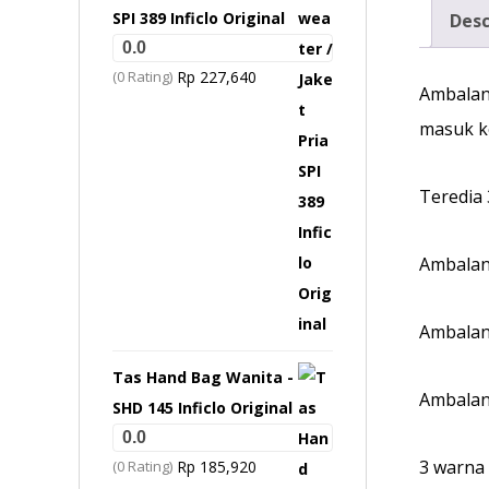
SPI 389 Inficlo Original
Desc
0.0
(0 Rating)
Rp
227,640
Ambalan 
masuk k
Teredia 
Ambalan
Ambalan
Tas Hand Bag Wanita -
Ambalan
SHD 145 Inficlo Original
0.0
3 warna 
(0 Rating)
Rp
185,920