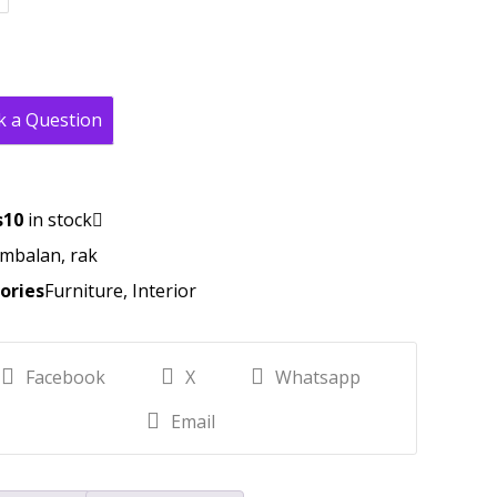
k a Question
s
10
in stock
mbalan
,
rak
ories
Furniture
,
Interior
Facebook
X
Whatsapp
Email