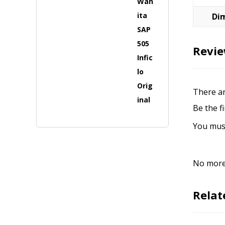
Di
Revi
There ar
Be the f
You mus
No more 
Relat