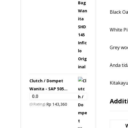
Black O
White P
Grey wo
Anda ti
Clutch / Dompet
Kitakay
Wanita - SAP 505
Inficlo Original
0.0
Addit
(0 Rating)
Rp
143,360