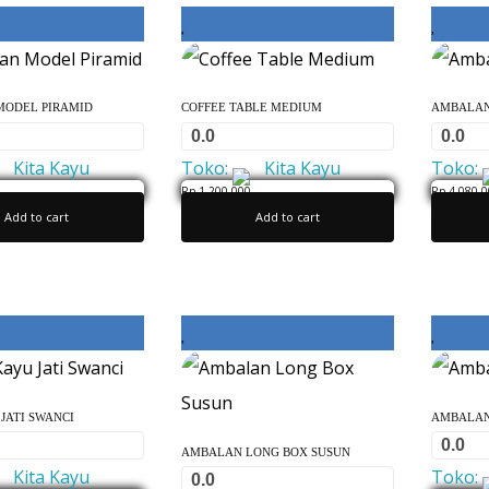
ODEL PIRAMID
COFFEE TABLE MEDIUM
AMBALAN
0.0
0.0
Kita Kayu
Toko:
Kita Kayu
Toko:
Rp
1,200,000
Rp
4,080,0
Add to cart
Add to cart
0
0
o
o
u
u
t
t
o
o
f
f
5
5
JATI SWANCI
AMBALAN
0.0
AMBALAN LONG BOX SUSUN
Kita Kayu
Toko:
0.0