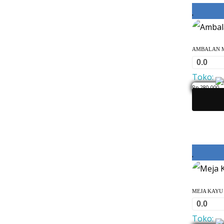
AMBALAN M
0.0
Toko:
Rp
280,000
0
o
u
t
o
f
5
MEJA KAYU 
0.0
Toko: