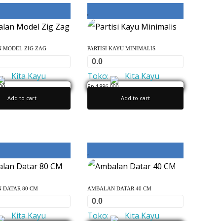
 MODEL ZIG ZAG
PARTISI KAYU MINIMALIS
0.0
Kita Kayu
Toko:
Kita Kayu
00
Rp
4,896,000
Add to cart
Add to cart
0
o
u
t
o
f
5
 DATAR 80 CM
AMBALAN DATAR 40 CM
0.0
Kita Kayu
Toko:
Kita Kayu