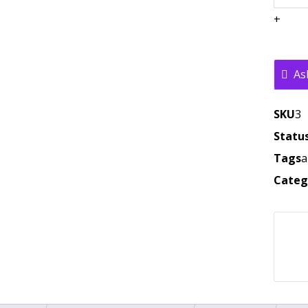
+
As
SKU
3
Statu
Tags
a
Categ