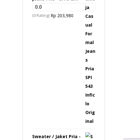
Inficlo Original
0.0
(0 Rating)
Rp
203,980
Sweater / Jaket Pria -