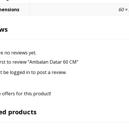
mensions
60 ×
ews
e no reviews yet.
irst to review “Ambalan Datar 60 CM”
t be
logged in
to post a review.
offers for this product!
ed products